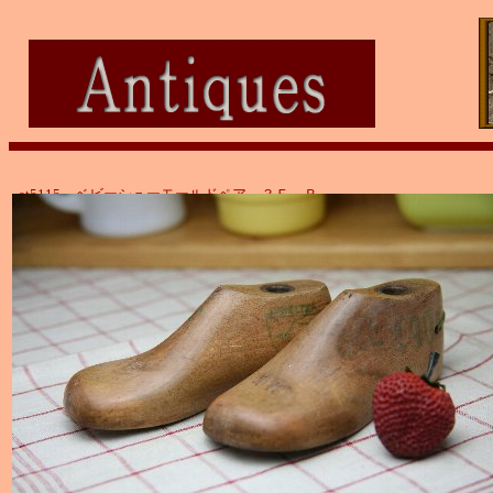
at5115 ベビーシューモールドペア ３Ｅ－Ｂ