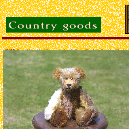
商品番号：ct108 ジュディ シンク テディベア リミテッドエディシ