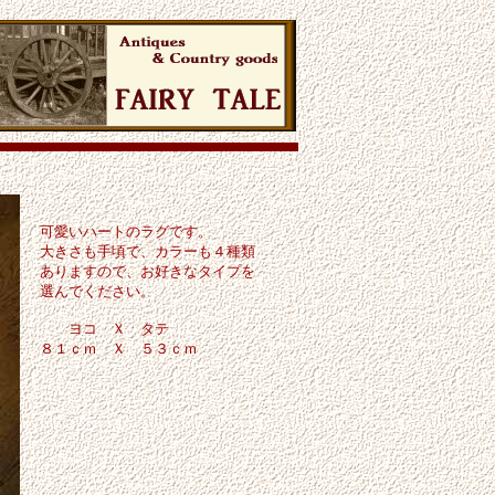
可愛いハートのラグです。
大きさも手頃で、カラーも４種類
ありますので、お好きなタイプを
選んでください。
ヨコ Ｘ タテ
８１ｃｍ Ｘ ５３ｃｍ