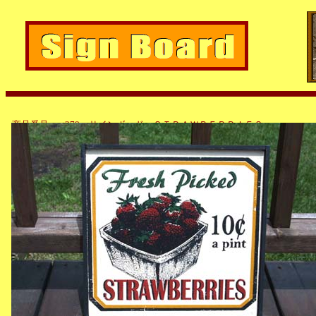
商品番号：ct378 サインボード ＳＴＲＡＷＢＥＲＲＩＥＳ