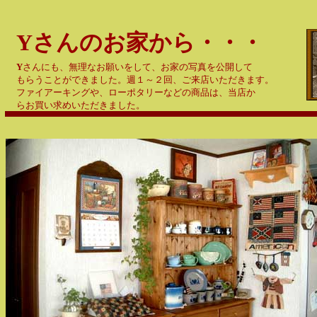
Yさんのお家から・・・
Y
さんにも、無理なお願いをして、
お家の写真を
公開して
もらうことができました。週１～２回、ご来店いただきます。
ファイアーキングや、ローポタリーなどの
商品は、当店か
らお買い求めいただきました。