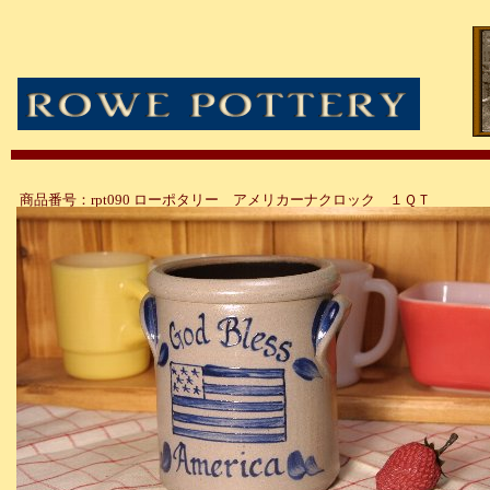
商品番号：rpt090 ローポタリー アメリカーナクロック １ＱＴ